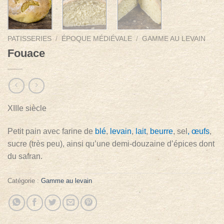
PATISSERIES
/
ÉPOQUE MÉDIÉVALE
/
GAMME AU LEVAIN
Fouace
XIIIe siècle
Petit pain avec farine de
blé
,
levain
,
lait
,
beurre
, sel
, œufs
,
sucre (très peu), ainsi qu’une demi-douzaine d’épices dont
du safran.
Catégorie :
Gamme au levain